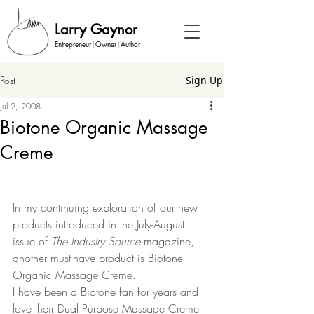
Larry Gaynor
Entrepreneur|Owner|Author
Post
Sign Up
Jul 2, 2008
Biotone Organic Massage
Creme
In my continuing exploration of our new 
products introduced in the July-August 
issue of 
The Industry Source 
magazine, 
another must-have product is Biotone 
Organic Massage Creme.  
I have been a Biotone fan for years and 
love their Dual Purpose Massage Creme 