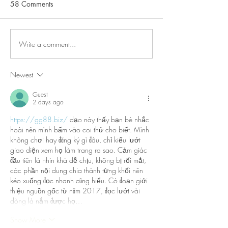
58 Comments
Write a comment...
The Death Of The Drug
GOVERNMENT 
Store
CREATE WEALTH
DO.
Newest
Guest
2 days ago
https://gg88.biz/
 dạo này thấy bạn bè nhắc 
hoài nên mình bấm vào coi thử cho biết. Mình 
không chơi hay đăng ký gì đâu, chỉ kiểu lướt 
giao diện xem họ làm trang ra sao. Cảm giác 
đầu tiên là nhìn khá dễ chịu, không bị rối mắt, 
các phần nội dung chia thành từng khối nên 
kéo xuống đọc nhanh cũng hiểu. Có đoạn giới 
thiệu nguồn gốc từ năm 2017, đọc lướt vài 
dòng là nắm được họ…
Show More