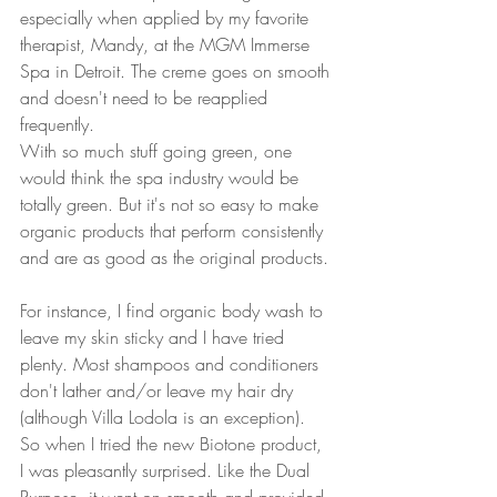
especially when applied by my favorite 
therapist, Mandy, at the MGM Immerse 
Spa in Detroit. The creme goes on smooth 
and doesn't need to be reapplied 
frequently. 
With so much stuff going green, one 
would think the spa industry would be 
totally green. But it's not so easy to make 
organic products that perform consistently 
and are as good as the original products. 
For instance, I find organic body wash to 
leave my skin sticky and I have tried 
plenty. Most shampoos and conditioners 
don't lather and/or leave my hair dry 
(although Villa Lodola is an exception). 
So when I tried the new Biotone product, 
I was pleasantly surprised. Like the Dual 