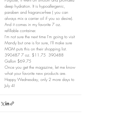
Purpose, it went on smooth and provided 
deep hydration. It is hypoallergenic, 
paraben and fragrance-free ( you can 
always mix a carrier oil if you so desire). 
And it comes in my favorite 7 oz. 
refillable container. 
I'm not sure the next time I'm going to visit 
Mandy but one is for sure, I'll make sure 
MGM puts this on their shopping list.  
390487 7 oz. $11.75  390488 
Gallon $69.75 
Once you get the magazine, let me know 
what your favorite new products are.  
Happy Wednesday, only 2 more days to 
July 4! 