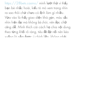
https://28bets.casino/
 mình lướt thử vì thấy 
bạn bè nhắc hoài, kiểu tò mò xem trang nhìn 
ra sao thôi chứ chưa có định làm gì nhiều. 
Vừa vào là thấy giao diện khá gọn, màu sắc 
nhìn hiện đại mà không bị chói, nên đọc chữ 
cũng dễ. Mình thích cái cách họ chia nội dung 
theo từng khối rõ ràng, tiêu đề đặt nổi nên kéo 
xuống là nắm được ý chính liền, không phải 
căng mắt tìm. Có…
Show More
Like
Reply
Guest
5 days ago
https://ae888.estate
 mình thấy bạn bè nhắc 
mấy lần nên cũng bấm vào nghía thử cho biết. 
Không phải kiểu mê cá cược gì đâu, mình chỉ 
tò mò xem giao diện có dễ dùng không. Vào 
cái là thấy trang làm khá gọn, chữ không bị 