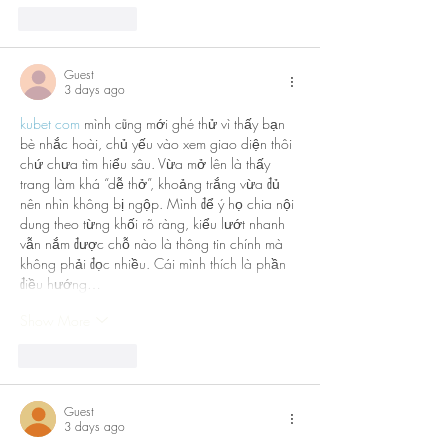
Like
Reply
Guest
3 days ago
kubet com
 mình cũng mới ghé thử vì thấy bạn 
bè nhắc hoài, chủ yếu vào xem giao diện thôi 
chứ chưa tìm hiểu sâu. Vừa mở lên là thấy 
trang làm khá “dễ thở”, khoảng trắng vừa đủ 
nên nhìn không bị ngộp. Mình để ý họ chia nội 
dung theo từng khối rõ ràng, kiểu lướt nhanh 
vẫn nắm được chỗ nào là thông tin chính mà 
không phải đọc nhiều. Cái mình thích là phần 
điều hướng…
Show More
Like
Reply
Guest
3 days ago